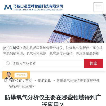
热门关键词：
离心机反应釜氧含量分析仪、防爆氧气分析仪、离心机
充氮保护系统、氢气分析系统、氧气浓度分析仪、在线微量氧分析
仪、气体在线分析、在线氧含量分析仪、氧气氮气分析仪、
当前位置：
首页
>
技术文章
>
防爆氧气分析仪主要在哪些领
域得到广泛应用？
防爆氧气分析仪主要在哪些领域得到广
泛应用？