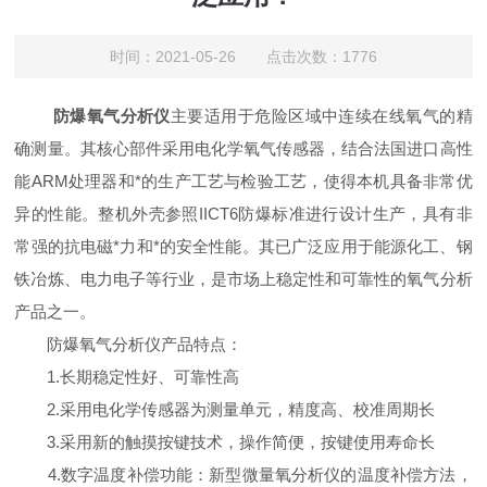
时间：2021-05-26 点击次数：1776
防爆氧气分析仪
主要适用于危险区域中连续在线氧气的精
确测量。其核心部件采用电化学氧气传感器，结合法国进口高性
能ARM处理器和*的生产工艺与检验工艺，使得本机具备非常优
异的性能。整机外壳参照IICT6防爆标准进行设计生产，具有非
常强的抗电磁*力和*的安全性能。其已广泛应用于能源化工、钢
铁冶炼、电力电子等行业，是市场上稳定性和可靠性的氧气分析
产品之一。
防爆氧气分析仪产品特点：
1.长期稳定性好、可靠性高
2.采用电化学传感器为测量单元，精度高、校准周期长
3.采用新的触摸按键技术，操作简便，按键使用寿命长
4.数字温度补偿功能：新型微量氧分析仪的温度补偿方法，