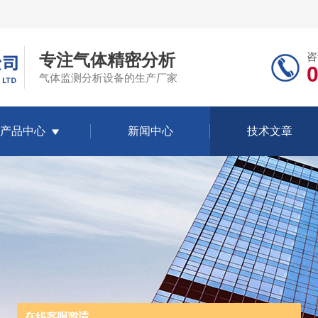
专注气体精密分析
咨
气体监测分析设备的生产厂家
产品中心
新闻中心
技术文章