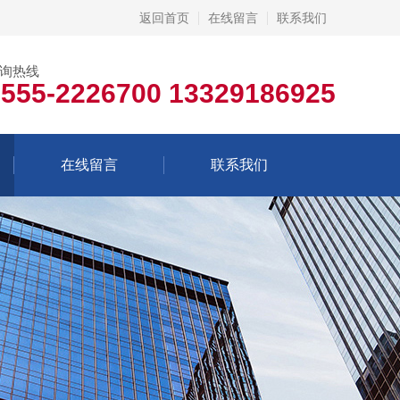
返回首页
在线留言
联系我们
询热线
0555-2226700 13329186925
在线留言
联系我们