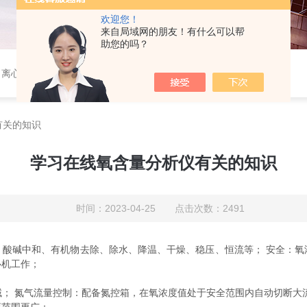
欢迎您！
来自局域网的朋友！有什么可以帮
助您的吗？
分析系统、氧气浓度分析仪、在线微量氧分析仪、气体在线分析、在线氧含量分析仪、氧气氮气分析仪、
有关的知识
学习在线氧含量分析仪有关的知识
时间：2023-04-25 点击次数：2491
、酸碱中和、有机物去除、除水、降温、干燥、稳压、恒流等； 安全：氧
心机工作；
 氮气流量控制：配备氮控箱，在氧浓度值处于安全范围内自动切断大流