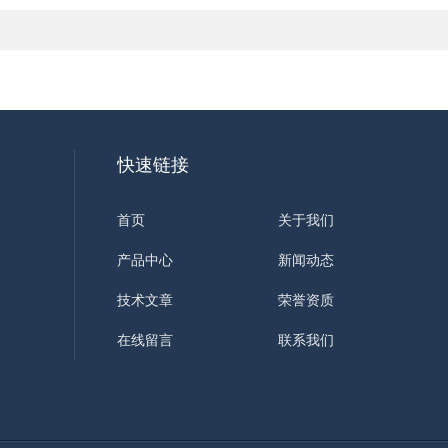
快速链接
首页
关于我们
产品中心
新闻动态
技术文章
荣誉资质
在线留言
联系我们