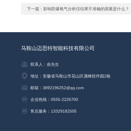
下一篇：
影响防爆氧气分析仪结果不准确的因素是什么？
马鞍山迈思特智能科技有限公司
联系人：俞先生
地址：安徽省马鞍山市花山区晟峰软件园2栋
邮箱：3892196252@qq.com
企业热线：0555-2226700
售后服务：13329182505