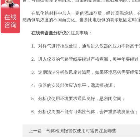
台：可根据实际使用情况，自由调整预处理级数及功能，适
在氧化锆材料中加入一定的添加剂后，经过高温烧结，在一
随两侧氧浓度的不同而变化。当参比电极侧的氧浓度固定时(
在线氧含量分析仪
的注意事项：
1、对样气进行控压处理，通常进入仪器的压力不得高于0.0
2、进入仪器的气路管线要经过严格查漏，每半年要经过
3、定期清洁分析仪风扇过滤网，如果环境恶劣需要经常
4、仪器的安装部位应该水平，远离振动源；
5、分析仪使用环境要求通风良好，忌密闭空间；
6、分析仪周围不能有可燃性气体，会严重影响测量值；
上一篇：
气体检测报警仪使用时需要注意哪些