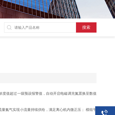
浓度值超过一级预设报警值，自动开启电磁调充氮置换至数值
量氮气实现小流量持续供给，满足离心机内微正压； 模组平