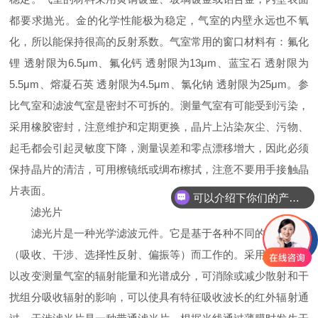
都要求抛光。金的化学性能极为稳定，气室的内壁永远也不氧
化，所以能保持很高的反射系数。气室常用的窗口材料有：氟化
锂 透射限为6.5μm、氟化钙 透射限为13μm、蓝宝石 透射限为
5.5μm、熔凝石英 透射限为4.5μm、氯化钠 透射限为25μm。参
比气室和滤波气室是密封不可拆的。测量气室有可能受到污染，
采用橡胶密封，注意维护和定期更换，晶片上沾染灰尘、污物、
起毛都会引起灵敏度下降，测量误差和零点漂移增大，因此必须
保持晶片的清洁，可用檫镜纸或绸布檫拭，注意不要用手接触晶
片表面。
可以介绍下你们的产品么
滤光片
滤光片是一种光学滤波元件。它是基于各种不同的光学现象
（吸收、干涉、选择性反射、偏振等）而工作的。采用滤光片可
以改变测量气室的辐射能量和光谱成分，可消除或减少散射和干
扰组分吸收辐射的影响，可以使具有特征吸收波长的红外辐射通