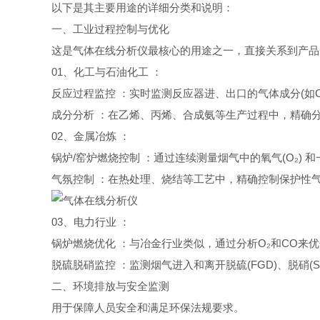
以下是其主要用途的详细分类和说明：
一、工业过程控制与优化
这是气体在线分析仪最核心的用途之一，直接关系到产品
01、化工与石油化工 ：
反应过程监控 ：实时监测反应器进、出口的气体成分(如C
成分分析 ：在乙烯、丙烯、合成氨等生产过程中，精确
02、金属冶炼 ：
锅炉/窑炉燃烧控制 ：通过连续测量烟气中的氧气(O₂) 
气氛控制 ：在热处理、烧结等工艺中，精确控制保护性气氛
03、电力行业 ：
锅炉燃烧优化 ：与冶金行业类似，通过分析O₂和CO来
脱硫脱硝监控 ：监测烟气进入和离开脱硫(FGD)、脱硝(S
二、环境排放与安全监测
用于保障人员安全和满足环保法规要求。