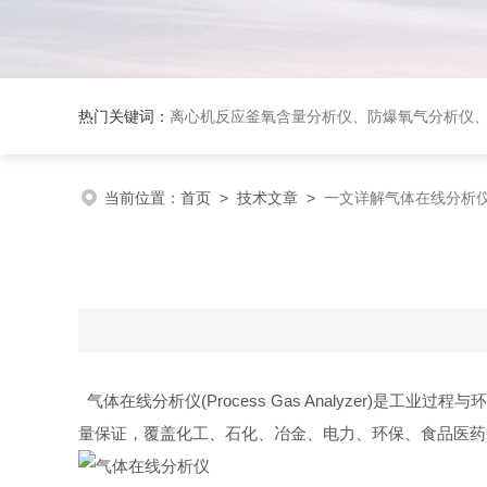
热门关键词：
离心机反应釜氧含量分析仪、防爆氧气分析仪、离心机充氮保护系统、氢气
当前位置：
首页
>
技术文章
>
一文详解气体在线分析
气体在线分析仪(Process Gas Analyzer)
量保证，覆盖化工、石化、冶金、电力、环保、食品医药