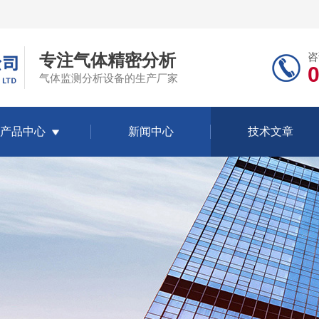
专注气体精密分析
咨
气体监测分析设备的生产厂家
产品中心
新闻中心
技术文章