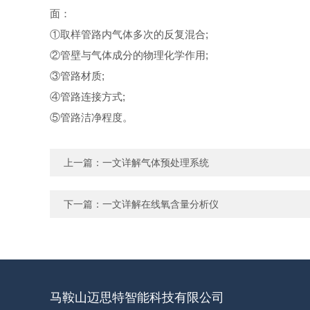
面：
①取样管路内气体多次的反复混合;
②管壁与气体成分的物理化学作用;
③管路材质;
④管路连接方式;
⑤管路洁净程度。
上一篇：
一文详解气体预处理系统
下一篇：
一文详解在线氧含量分析仪
马鞍山迈思特智能科技有限公司