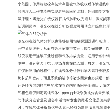
率范围，使用相敏检测技术测量被气体吸收后传输谱线中
器的注入工作电流来实现激光频率的调制，外部调制方案
量原理：当激光在线仪器扫描气体吸收光谱时，激光频率
弦调制频率，激光co在线分析仪强度可用傅立叶级数的
激光co在线气体分析仪也能够使用相敏探测器进行检测
宽带通滤波器，从而有效压缩噪声带宽，调制光谱也可以获
线仪表用于连续工业过程和气体排放测量，适用于各种钢
境中，没有交叉干扰，现场直接在线监测，总之，激光气
在仪器应用的过程中，在线气体分析仪影响因素种类较多
统材质和密封，而且系统的洁净等诸多因素也必须逐一解
还必须考虑到样气中的水在管道内的吸附平衡题目，而这
气相色谱仪测定高纯气体中ppm-ppb级杂质成分含量
气体成分在管道及设备中活动时发生的微观变化是复杂
时，在线气体分析仪这些因素已经成为影响微量气体成