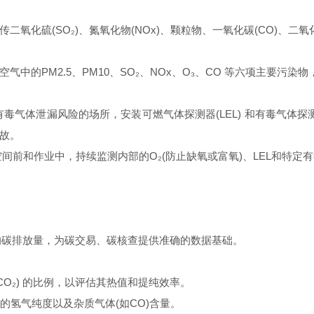
化硫(SO₂)、氮氧化物(NOx)、颗粒物、一氧化碳(CO)、二氧
中的PM2.5、PM10、SO₂、NOx、O₃、CO 等六项主要污
体泄漏风险的场所，安装可燃气体探测器(LEL) 和有毒气体探测器(
故。
间前和作业中，持续监测内部的O₂(防止缺氧或富氧)、LEL和特定
的碳排放量，为碳交易、碳核查提供准确的数据基础。
(CO₂) 的比例，以评估其热值和提纯效率。
节的氢气纯度以及杂质气体(如CO)含量。