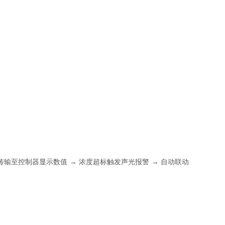
缆传输至控制器显示数值 → 浓度超标触发声光报警 → 自动联动