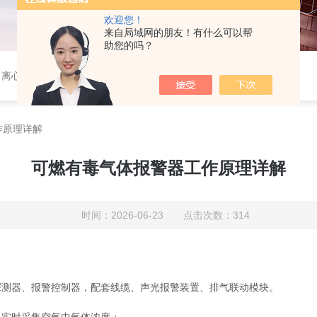
欢迎您！
来自局域网的朋友！有什么可以帮
助您的吗？
分析系统、氧气浓度分析仪、在线微量氧分析仪、气体在线分析、在线氧含量分析仪、氧气氮气分析仪、
作原理详解
可燃有毒气体报警器工作原理详解
时间：2026-06-23 点击次数：314
探测器、报警控制器，配套线缆、声光报警装置、排气联动模块。