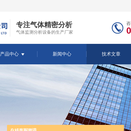
专注气体精密分析
咨
气体监测分析设备的生产厂家
产品中心
新闻中心
技术文章