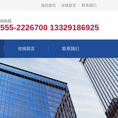
返回首页
在线留言
联系我们
询热线
0555-2226700 13329186925
在线留言
联系我们