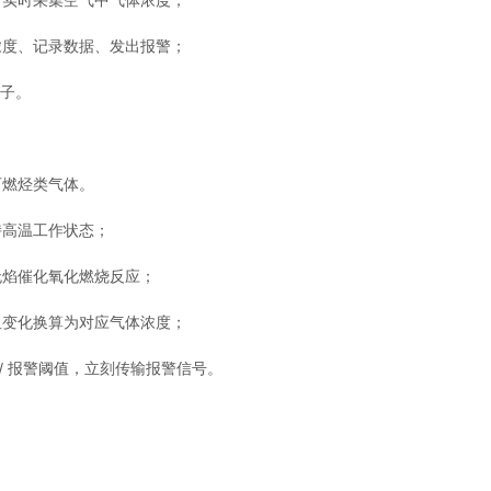
实时采集空气中气体浓度；
度、记录数据、发出报警；
端子。
燃烃类气体。
高温工作状态；
焰催化氧化燃烧反应；
变化换算为对应气体浓度；
/ 报警阈值，立刻传输报警信号。