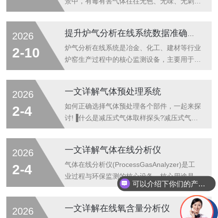
景中，有毒有害气体往往无色、无味、无刺激
性，一旦泄漏极易引发中毒、爆炸、窒息等安
全事故。有毒有害气体探测器作为现场安全监
提升炉气分析在线系统数据准确性的方法探讨
2026
测的“前沿哨兵”，能够提前感知隐患、快速发
出预警，从源头守护人员与环境安全，真正做
炉气分析在线系统是冶金、化工、建材等行业
2-10
到让看不见的危险早知道。该设备采用高灵敏
炉窑生产过程中的核心监测设备，主要用于实
度传感器，可精准识别一氧化碳、硫化氢、氨
时检测炉内烟气中CO、CO₂、O₂、SO₂等组
气、氯气、可燃气体等多种有毒有害气体，实
分浓度，其数据准确性直接影响生产工艺优
一文详解气体预处理系统
2026
时监测浓度变化。当气体浓度接近或超过安全
化、能耗控制与环保达标排放。受炉内高温、
阈值时，探测器会立即通过声光、数据上传等
高粉尘、强腐蚀、气流波动等复杂工况影响，
如何正确选择气体预处理各个部件，一起来探
2-4
方式发出报警，提醒现场人员及时撤离、采...
系统易出现采样失真、传感器漂移、信号干扰
讨!▐什么是减压式气体取样探头?减压式气体
等问题，导致数据偏差，影响生产决策科学
取样探头是将减压阀和取样管组合成一体，将
性。结合系统组成（采样预处理、检测分析、
样品减压后再取出的一种探头，国外将其称为
一文详解气体在线分析仪
2026
数据传输、系统运维）与实操经验，从多维度
GPR(GenieProbeRegulator)探头，可译为
梳理提升数据准确性的关键方法，兼顾专业性
Genie探头式减压器或Genie减压调节探头，
气体在线分析仪(ProcessGasAnalyzer)是工
2-4
与可操作性，为行业生产提供参考。优化采...
由美国A+公司开发生产。这种探头多用于天
业过程与环保监测的核心设备，核心用途是实
可以介绍下你们的产品么
然气管道取样，可在14MPaG(2000psiG)压力
时、连续、自动监测气体组分/浓度，用于工
下工作，其优点是可以防止天然气凝析液进入
艺控制、安全预警、环保达标、节能降耗与质
一文详解在线氧含量分析仪
2026
分析仪，也可用于其他易液化气体或中高压气
量保证，覆盖化工、石化、冶金、电力、环