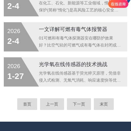
体样品的取样。该探头下端装有热翼片，...
保、食品医药等几乎所有工业领域。以下是其
在化工、石化、新能源等工业领域，惰性气体
2-4
主要用途的详细分类和说明：一、工业过程控
保护(简称“惰化”)是高风险工艺的核心安全保
制与优化这是气体在线分析仪最核心的用途之
障措施，广泛应用于离心机、储罐、反应釜、
一，直接关系到产品质量、生产效率和原材料
粉体仓等关键设备的运行过程，是企业安全生
一文详解可燃有毒气体报警器
2026
消耗。01、化工与石油化工：反应过程监
产的重要底线。但仍有部分企业存在认知误
控：实时监测反应器进、出口的气体成分(如
区，将惰化操作简单等同于通入惰性气体，忽
01可燃和有毒气体探测器安在哪防护效果
2-4
CO、CO₂、O₂、H₂、...
视氧浓度监测的重要性，认为“偶尔超标无需
好？比空气轻的可燃气或有毒气体在封闭或通
重视”“凭经验即可把控风险”。直到无声窒息夺
风不良环境，释放源上方和厂房内最高点气体
走生命、燃爆事故损毁设备，不仅要承担巨额
易聚集处均设置探测器。(正文4.2.3条款)毒性
光学氧在线传感器的技术挑战
2026
损失，还要面临合规追责。本文一次性说透惰
气体一氧化碳和氰化氢，释放源上下1m高度
性气体保护的核心要点，看完别再心存侥幸!
范围内，水平距离不超过1m。(条文说明6.1.2
光学氧在线传感器基于荧光猝灭原理，凭借非
1-27
一、惰化行业真实案例示警案例一：2...
条款)检测制定位置氢气泄露，释放源上方及
侵入式检测、无氧气消耗、响应速度快等优
水平1m范围内。(条文说明6.1.2条款)02既可
势，广泛应用于水环境监测、发酵工艺、锂电
燃又有毒气体该如何选测量探测器？在选择既
池储能等领域的氧含量实时监测。但在复杂工
属于可燃气体又属于有毒气体测量仪表时，不
况与高精度需求下，该类传感器面临环境干
首页
上一页
下一页
末页
要纠结叫啥探测器，都是一种探测器，叫啥都
扰、稳定性衰减、标定校准、复杂介质适配四
一样，如果选择催...
大核心技术挑战，直接制约其检测精度与长期
可靠性。一、复杂环境干扰下的信号失真风险
光学氧传感器的核心是荧光敏感膜，其检测原