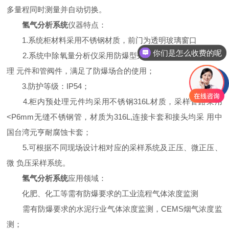
多量程同时测量并自动切换。
氢气分析系统
仪器特点：
1.系统柜材料采用不锈钢材质，前门为透明玻璃窗口
你们是怎么收费的呢
2.系统中除氧量分析仪采用防爆型外壳设计，器件均为预处
理 元件和管阀件，满足了防爆场合的使用；
3.防护等级：IP54；
4.柜内预处理元件均采用不锈钢316L材质，采样管路采用
<P6mm无缝不锈钢管，材质为316L,连接卡套和接头均采 用中
国台湾元亨耐腐蚀卡套；
5.可根据不同现场设计相对应的采样系统及正压、微正压、
微 负压采样系统。
氢气分析系统
应用领域：
化肥、化工等需有防爆要求的工业流程气体浓度监测
需有防爆要求的水泥行业气体浓度监测，CEMS烟气浓度监
测；