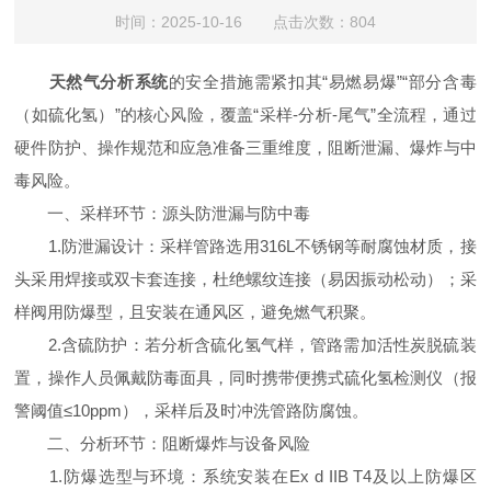
时间：2025-10-16 点击次数：804
天然气分析系统
的安全措施需紧扣其“易燃易爆”“部分含毒
（如硫化氢）”的核心风险，覆盖“采样-分析-尾气”全流程，通过
硬件防护、操作规范和应急准备三重维度，阻断泄漏、爆炸与中
毒风险。
一、采样环节：源头防泄漏与防中毒
1.防泄漏设计：采样管路选用316L不锈钢等耐腐蚀材质，接
头采用焊接或双卡套连接，杜绝螺纹连接（易因振动松动）；采
样阀用防爆型，且安装在通风区，避免燃气积聚。
2.含硫防护：若分析含硫化氢气样，管路需加活性炭脱硫装
置，操作人员佩戴防毒面具，同时携带便携式硫化氢检测仪（报
警阈值≤10ppm），采样后及时冲洗管路防腐蚀。
二、分析环节：阻断爆炸与设备风险
1.防爆选型与环境：系统安装在Ex d IIB T4及以上防爆区