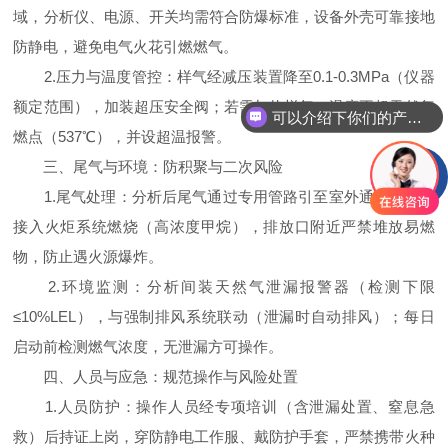
域，分析仪、电源、开关均需符合防爆标准，设备外壳可靠接地
防静电，避免电气火花引燃燃气。
2.压力与温度管控：样气经减压装置降至0.1-0.3MPa（仪器
额定范围），加装超压安全阀；若需加热样气，温度不超天然气
可以介绍下你们的产品么
燃点（537℃），并设超温报警。
三、尾气与环境：防积聚与二次风险
1.尾气处理：分析后尾气通过专用管路引至室外通风处，或
接入火炬系统燃烧（高浓度甲烷），排放口附近严禁堆放易燃
物，防止遇火源爆炸。
2.环境监测：分析间装天然气泄漏报警器（检测下限
≤10%LEL），与强制排风系统联动（泄漏时自动排风）；每日
启动前检测燃气浓度，无泄漏方可操作。
四、人员与应急：规范操作与风险处置
1.人员防护：操作人员经专项培训（含泄漏处置、窒息急
救）后持证上岗，穿防静电工作服、戴防护手套，严禁携带火种