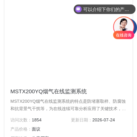
可以介绍下你们的产品么
MSTX200YQ烟气在线监测系统
MSTX200YQ烟气在线监测系统的特点是防堵塞取样、防腐蚀
和抗背景气干扰等，为在线连续可靠分析应用了关键技术，有
效解决了高粉尘、高温、高湿度、高粘度等恶劣工况条件下取
访问次数：
1854
更新日期：
2026-07-24
样预处理的难题，整套系统由烟尘颗粒物浓度监测、烟气参数
产品价格：
面议
（烟气流速、烟气温度、烟气压力、烟气含氧量等）监测、数